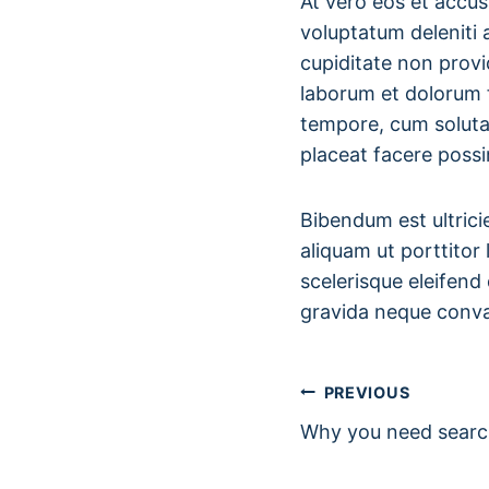
At vero eos et accus
voluptatum deleniti 
cupiditate non provid
laborum et dolorum f
tempore, cum soluta
placeat facere poss
Bibendum est ultrici
aliquam ut porttitor
scelerisque eleifend
gravida neque conval
Post
PREVIOUS
Why you need searc
Navigatio