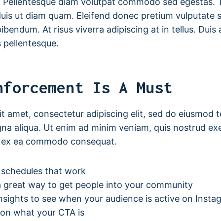
er. Pellentesque diam volutpat commodo sed egestas.
o duis ut diam quam. Eleifend donec pretium vulputate s
endum. At risus viverra adipiscing at in tellus. Duis a
 pellentesque.
nforcement Is A Must
t amet, consectetur adipiscing elit, sed do eiusmod 
na aliqua. Ut enim ad minim veniam, quis nostrud exe
uip ex ea commodo consequat.
g schedules that work
 great way to get people into your community
insights to see when your audience is active on Insta
 on what your CTA is