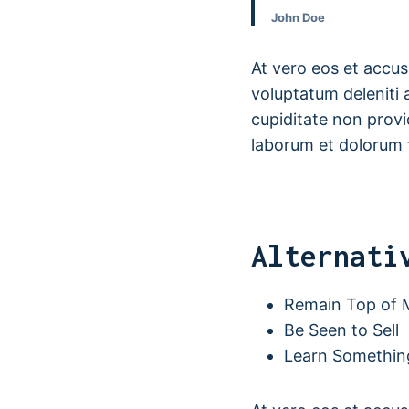
John Doe
At vero eos et accus
voluptatum deleniti 
cupiditate non provid
laborum et dolorum 
Alternati
Remain Top of 
Be Seen to Sell
Learn Somethi