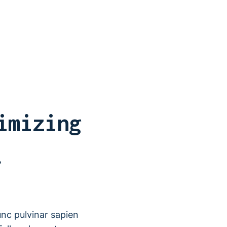
imizing
t
unc pulvinar sapien