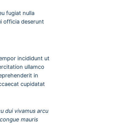
eu fugiat nulla
i officia deserunt
tempor incididunt ut
rcitation ullamco
reprehenderit in
occaecat cupidatat
.
cu dui vivamus arcu
e congue mauris