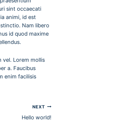
s praesentium
ri sint occaecati
ia animi, id est
stinctio. Nam libero
inus id quod maxime
ellendus.
m vel. Lorem mollis
per a. Faucibus
 enim facilisis
NEXT
Hello world!