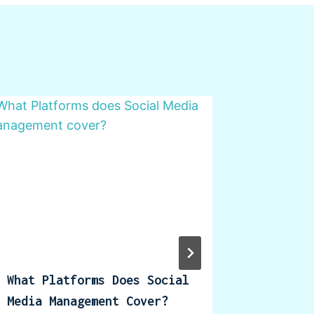
What Platforms Does Social
Why You
Media Management Cover?
Optimiz