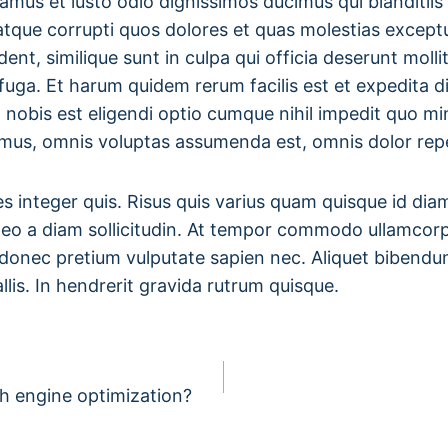
amus et iusto odio dignissimos ducimus qui blanditii
atque corrupti quos dolores et quas molestias exceptu
ent, similique sunt in culpa qui officia deserunt mollit
uga. Et harum quidem rerum facilis est et expedita di
 nobis est eligendi optio cumque nihil impedit quo m
imus, omnis voluptas assumenda est, omnis dolor rep
es integer quis. Risus quis varius quam quisque id dia
 leo a diam sollicitudin. At tempor commodo ullamcor
 donec pretium vulputate sapien nec. Aliquet bibendum
lis. In hendrerit gravida rutrum quisque.
h engine optimization?
n