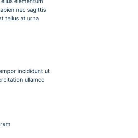
 Tellus elementum
apien nec sagittis
t tellus at urna
tempor incididunt ut
rcitation ullamco
gram