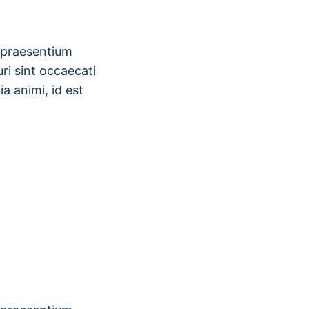
s praesentium
ri sint occaecati
ia animi, id est