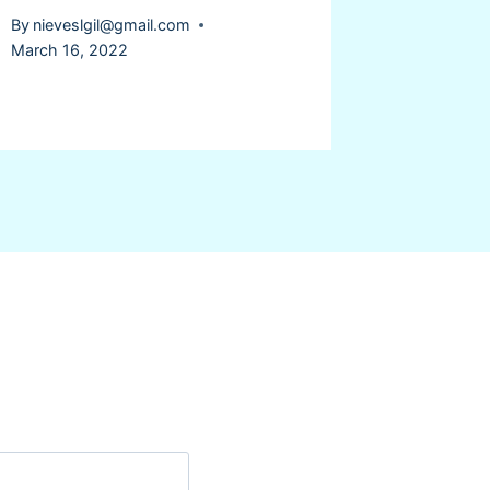
By
nieveslgil@gmail.com
By
nievesl
March 16, 2022
March 16,